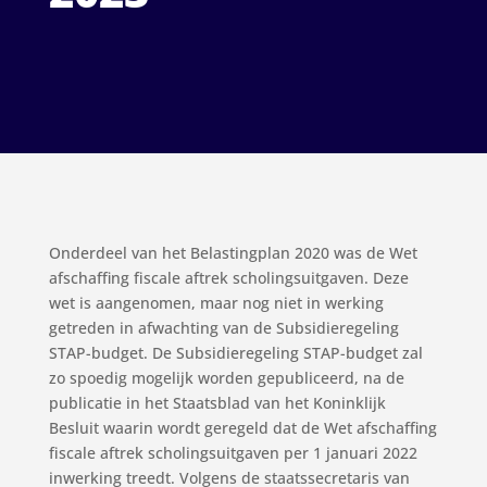
Onderdeel van het Belastingplan 2020 was de Wet
afschaffing fiscale aftrek scholingsuitgaven. Deze
wet is aangenomen, maar nog niet in werking
getreden in afwachting van de Subsidieregeling
STAP-budget. De Subsidieregeling STAP-budget zal
zo spoedig mogelijk worden gepubliceerd, na de
publicatie in het Staatsblad van het Koninklijk
Besluit waarin wordt geregeld dat de Wet afschaffing
fiscale aftrek scholingsuitgaven per 1 januari 2022
inwerking treedt. Volgens de staatssecretaris van