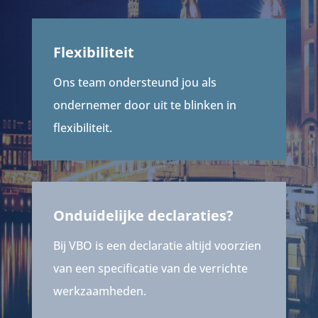
Flexibiliteit
Ons team ondersteund jou als
ondernemer door uit te blinken in
flexibiliteit.
Onduidelijke declaraties?
Bij VBO is een declaratie altijd voorzien
van een specificatie van de verrichte
werkzaamheden.