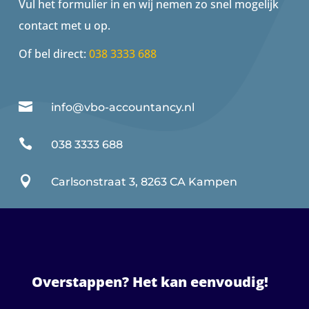
Vul het formulier in en wij nemen zo snel mogelijk
contact met u op.
Of bel direct:
038 3333 688

info@vbo-accountancy.nl

038 3333 688

Carlsonstraat 3, 8263 CA Kampen
Overstappen? Het kan eenvoudig!