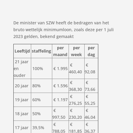
De minister van SZW heeft de bedragen van het
bruto wettelijk minimumloon, zoals deze per 1 juli
2023 gelden, bekend gemaakt
per
per
per
Leeftijd
staffeling
maand
week
dag
21 jaar
€
€
en
100%
€ 1.995
460,40
92,08
ouder
€
€
20 jaar
80%
€ 1.596
368,30
73,66
€
€
19 jaar
60%
€ 1.197
276,25
55,25
€
€
€
18 jaar
50%
997,50
230,20
46,04
€
€
€
17 jaar
39,5%
788,05
181,85
36,37