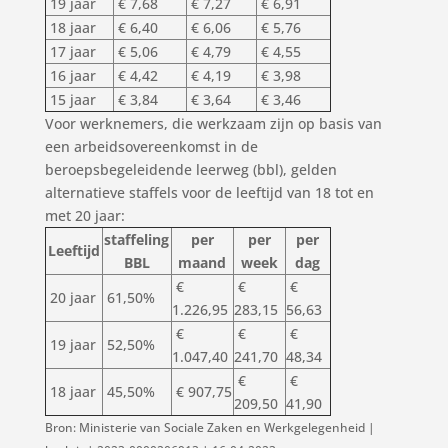
19 jaar
€ 7,68
€ 7,27
€ 6,91
18 jaar
€ 6,40
€ 6,06
€ 5,76
17 jaar
€ 5,06
€ 4,79
€ 4,55
16 jaar
€ 4,42
€ 4,19
€ 3,98
15 jaar
€ 3,84
€ 3,64
€ 3,46
Voor werknemers, die werkzaam zijn op basis van
een arbeidsovereenkomst in de
beroepsbegeleidende leerweg (bbl), gelden
alternatieve staffels voor de leeftijd van 18 tot en
met 20 jaar:
staffeling
per
per
per
Leeftijd
BBL
maand
week
dag
€
€
€
20 jaar
61,50%
1.226,95
283,15
56,63
€
€
€
19 jaar
52,50%
1.047,40
241,70
48,34
€
€
18 jaar
45,50%
€ 907,75
209,50
41,90
Bron: Ministerie van Sociale Zaken en Werkgelegenheid |