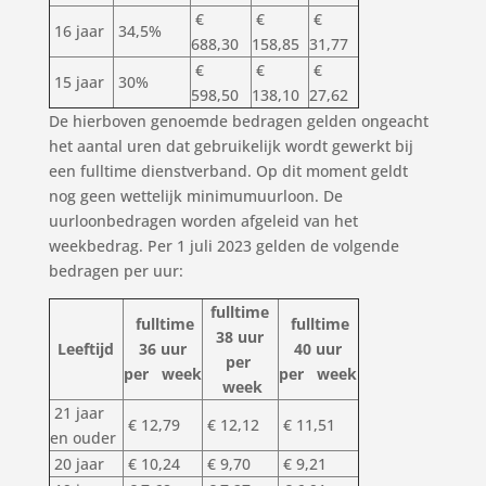
€
€
€
16 jaar
34,5%
688,30
158,85
31,77
€
€
€
15 jaar
30%
598,50
138,10
27,62
De hierboven genoemde bedragen gelden ongeacht
het aantal uren dat gebruikelijk wordt gewerkt bij
een fulltime dienstverband. Op dit moment geldt
nog geen wettelijk minimumuurloon. De
uurloonbedragen worden afgeleid van het
weekbedrag. Per 1 juli 2023 gelden de volgende
bedragen per uur:
fulltime
fulltime
fulltime
38 uur
Leeftijd
36 uur
40 uur
per
per week
per week
week
21 jaar
€ 12,79
€ 12,12
€ 11,51
en ouder
20 jaar
€ 10,24
€ 9,70
€ 9,21