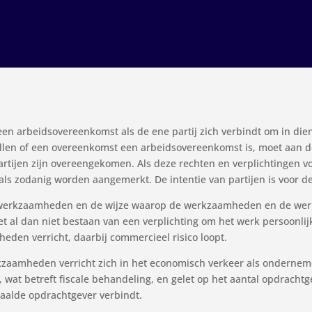
een arbeidsovereenkomst als de ene partij zich verbindt om in die
stellen of een overeenkomst een arbeidsovereenkomst is, moet aan
rtijen zijn overeengekomen. Als deze rechten en verplichtingen v
 zodanig worden aangemerkt. De intentie van partijen is voor dez
werkzaamheden en de wijze waarop de werkzaamheden en de werk
et al dan niet bestaan van een verplichting om het werk persoonlij
den verricht, daarbij commercieel risico loopt.
kzaamheden verricht zich in het economisch verkeer als onderneme
, wat betreft fiscale behandeling, en gelet op het aantal opdrachtg
aalde opdrachtgever verbindt.