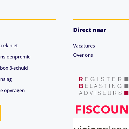
Direct naar
rek niet
Vacatures
Over ons
 pensioenpremie
box 3-schuld
anslag
ie opvragen