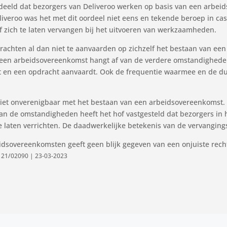
rdeeld dat bezorgers van Deliveroo werken op basis van een arbe
veroo was het met dit oordeel niet eens en tekende beroep in cass
 zich te laten vervangen bij het uitvoeren van werkzaamheden.
rachten al dan niet te aanvaarden op zichzelf het bestaan van ee
r een arbeidsovereenkomst hangt af van de verdere omstandigheden 
nt en een opdracht aanvaardt. Ook de frequentie waarmee en de du
 niet onverenigbaar met het bestaan van een arbeidsovereenkomst. 
n de omstandigheden heeft het hof vastgesteld dat bezorgers in 
 laten verrichten. De daadwerkelijke betekenis van de vervangings
eidsovereenkomsten geeft geen blijk gegeven van een onjuiste rech
 21/02090 | 23-03-2023