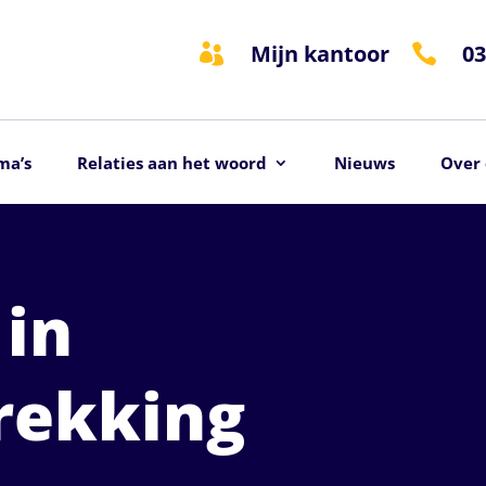
Mijn kantoor
03


ma’s
Relaties aan het woord
Nieuws
Over 
 in
rekking