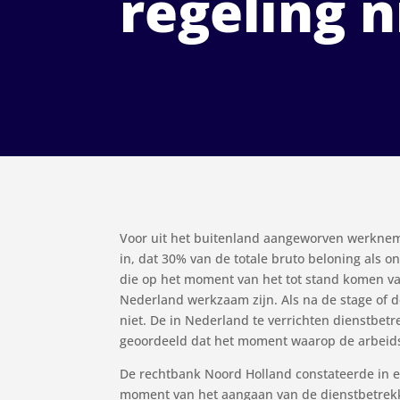
regeling n
Voor uit het buitenland aangeworven werknem
in, dat 30% van de totale bruto beloning als 
die op het moment van het tot stand komen va
Nederland werkzaam zijn. Als na de stage of 
niet. De in Nederland te verrichten dienstbetr
geoordeeld dat het moment waarop de arbeids
De rechtbank Noord Holland constateerde in 
moment van het aangaan van de dienstbetrek