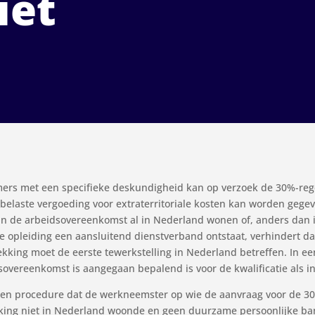
iet
ers met een specifieke deskundigheid kan op verzoek de 30%-rege
onbelaste vergoeding voor extraterritoriale kosten kan worden gege
n de arbeidsovereenkomst al in Nederland wonen of, anders dan in
de opleiding een aansluitend dienstverband ontstaat, verhindert 
ekking moet de eerste tewerkstelling in Nederland betreffen. In ee
overeenkomst is aangegaan bepalend is voor de kwalificatie als
een procedure dat de werkneemster op wie de aanvraag voor de 30
king niet in Nederland woonde en geen duurzame persoonlijke b