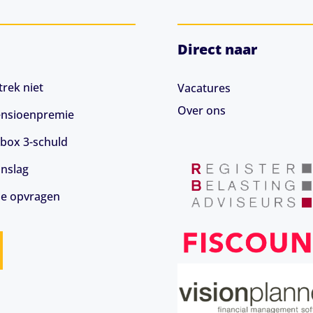
Direct naar
rek niet
Vacatures
Over ons
 pensioenpremie
box 3-schuld
anslag
ie opvragen