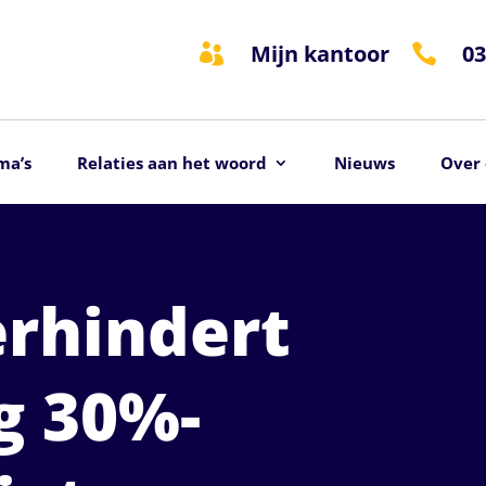
Mijn kantoor
03


ma’s
Relaties aan het woord
Nieuws
Over 
erhindert
g 30%-