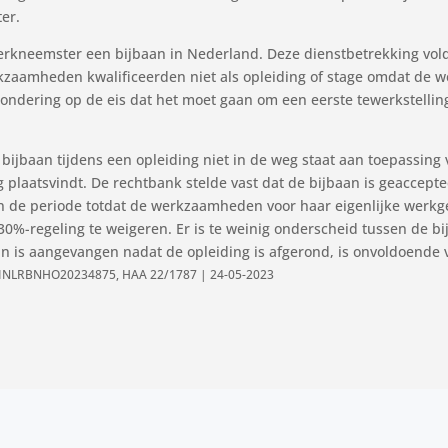
er.
erkneemster een bijbaan in Nederland. Deze dienstbetrekking vol
rkzaamheden kwalificeerden niet als opleiding of stage omdat de 
ndering op de eis dat het moet gaan om een eerste tewerkstelling 
 bijbaan tijdens een opleiding niet in de weg staat aan toepassing 
ng plaatsvindt. De rechtbank stelde vast dat de bijbaan is geaccep
n de periode totdat de werkzaamheden voor haar eigenlijke werk
0%-regeling te weigeren. Er is te weinig onderscheid tussen de bij
an is aangevangen nadat de opleiding is afgerond, is onvoldoende
CLINLRBNHO20234875, HAA 22/1787 | 24-05-2023