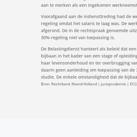
aan te merken als een ingekomen werkneemst
Voorafgaand aan de indiensttreding had de w
regeling omdat het salaris te laag was. De we
afgerond. De in de rechtspraak genoemde uitzo
30%-regeling niet van toepassing is.
De Belastingdienst hanteert als beleid dat een
bijbaan in het kader van een stage of opleidi
haar levensonderhoud en ter overbrugging va
daarin geen aanleiding om toepassing van de 3
studie. De enkele omstandigheid dat de bijba
Bron: Rechtbank Noord-Holland | jurisprudentie | E