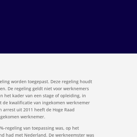
ling worden toegepast. Deze regeling houdt
ven. De regeling geldt niet voor werknemers
 het kader van een stage of opleiding, in
dat de kwalificatie van ingekomen werknemer
n arrest uit 2011 heeft de Hoge Raad
 ingekomen werknemer.
%-regeling van toepassing was, op het
and had met Nederland. De werkneemster was