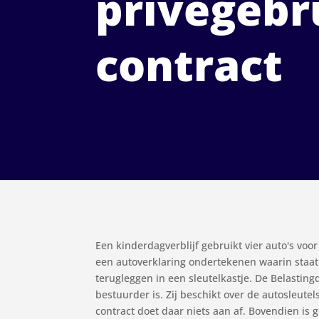
privégebr
contract
Een kinderdagverblijf gebruikt vier auto's v
een autoverklaring ondertekenen waarin staat
terugleggen in een sleutelkastje. De Belasting
bestuurder is. Zij beschikt over de autosleute
contract doet daar niets aan af. Bovendien is