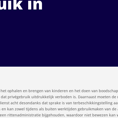
uik in
oor het ophalen en brengen van kinderen en het doen van boodsch
 dat privégebruik uitdrukkelijk verboden is. Daarnaast moeten d
dienst acht desondanks dat sprake is van terbeschikkingstelling aa
ls en kan zowel tijdens als buiten werktijden gebruikmaken van de 
 geen rittenadministratie bijgehouden, waardoor niet bewezen kan