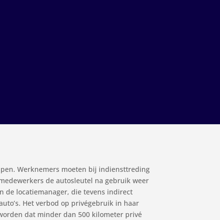
appen. Werknemers moeten bij indiensttreding
e medewerkers de autosleutel na gebruik weer
n de locatiemanager, die tevens indirect
auto’s. Het verbod op privégebruik in haar
 worden dat minder dan 500 kilometer privé