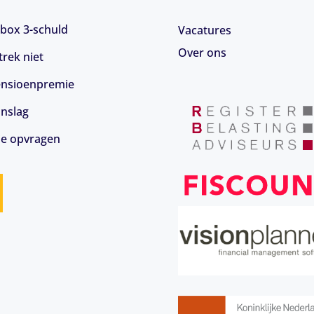
box 3-schuld
Vacatures
Over ons
rek niet
 pensioenpremie
anslag
ie opvragen