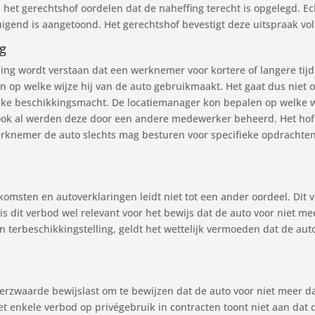
 het gerechtshof oordelen dat de naheffing terecht is opgelegd. Ec
uigend is aangetoond. Het gerechtshof bevestigt deze uitspraak vol
ng
lling wordt verstaan dat een werknemer voor kortere of langere tijd 
en op welke wijze hij van de auto gebruikmaakt. Het gaat dus niet
lijke beschikkingsmacht. De locatiemanager kon bepalen op welke w
, ook al werden deze door een andere medewerker beheerd. Het ho
erknemer de auto slechts mag besturen voor specifieke opdrachten 
msten en autoverklaringen leidt niet tot een ander oordeel. Dit v
 is dit verbod wel relevant voor het bewijs dat de auto voor niet m
n terbeschikkingstelling, geldt het wettelijk vermoeden dat de au
verzwaarde bewijslast om te bewijzen dat de auto voor niet meer da
Het enkele verbod op privégebruik in contracten toont niet aan dat 