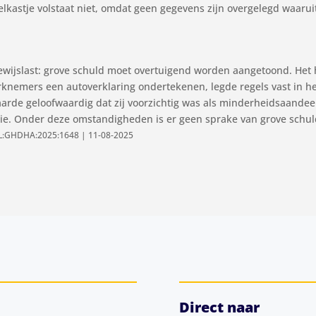
lkastje volstaat niet, omdat geen gegevens zijn overgelegd waarui
ewijslast: grove schuld moet overtuigend worden aangetoond. Het 
erknemers een autoverklaring ondertekenen, legde regels vast in 
laarde geloofwaardig dat zij voorzichtig was als minderheidsaandee
tie. Onder deze omstandigheden is er geen sprake van grove schul
NL:GHDHA:2025:1648 | 11-08-2025
Direct naar