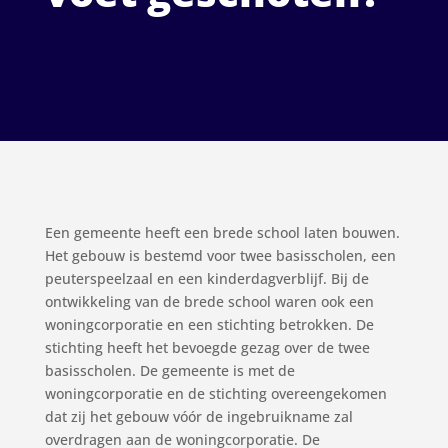
Een gemeente heeft een brede school laten bouwen.
Het gebouw is bestemd voor twee basisscholen, een
peuterspeelzaal en een kinderdagverblijf. Bij de
ontwikkeling van de brede school waren ook een
woningcorporatie en een stichting betrokken. De
stichting heeft het bevoegde gezag over de twee
basisscholen. De gemeente is met de
woningcorporatie en de stichting overeengekomen
dat zij het gebouw vóór de ingebruikname zal
overdragen aan de woningcorporatie. De