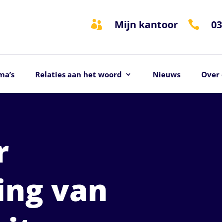
Mijn kantoor
03


ma’s
Relaties aan het woord
Nieuws
Over 
r
ing van