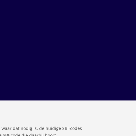
 waar dat nodig is, de huidige SBI-codes
e SBI-code die daarbij hoort.