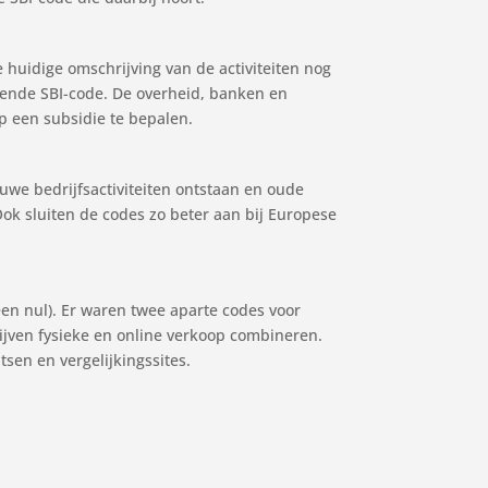
huidige omschrijving van de activiteiten nog
ssende SBI-code. De overheid, banken en
p een subsidie te bepalen.
uwe bedrijfsactiviteiten ontstaan en oude
Ook sluiten de codes zo beter aan bij Europese
een nul). Er waren twee aparte codes voor
ijven fysieke en online verkoop combineren.
sen en vergelijkingssites.