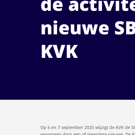
de activit
nieuwe SB
KVK
Op 6 en 7 september 2025 wijzigt de KVK de St
vervangen door een of meerdere nieuwe. De KVK 