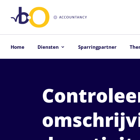
Home
Diensten
Sparringpartner
The
Controlee
omschrijv