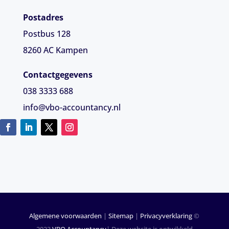
Postadres
Postbus 128
8260 AC Kampen
Contactgegevens
038 3333 688
info@vbo-accountancy.nl
Algemene voorwaarden
|
Sitemap
|
Privacyverklaring
©
2023
VBO Accountancy
| Deze website is ontwikkeld