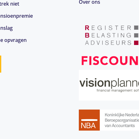
Over ons
rek niet
 pensioenpremie
anslag
ie opvragen