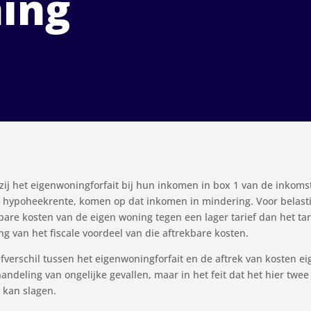
ing
 zij het eigenwoningforfait bij hun inkomen in box 1 van de inkoms
e hypoheekrente, komen op dat inkomen in mindering. Voor belasti
ekbare kosten van de eigen woning tegen een lager tarief dan het ta
g van het fiscale voordeel van die aftrekbare kosten.
verschil tussen het eigenwoningforfait en de aftrek van kosten ei
andeling van ongelijke gevallen, maar in het feit dat het hier twee
 kan slagen.