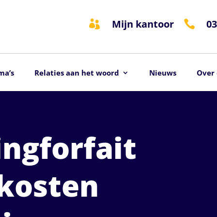
Mijn kantoor
03


ma’s
Relaties aan het woord
Nieuws
Over 
ngforfait
 kosten