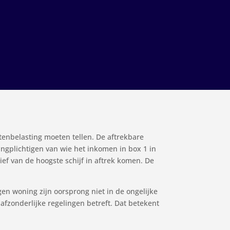
tenbelasting moeten tellen. De aftrekbare
ngplichtigen van wie het inkomen in box 1 in
rief van de hoogste schijf in aftrek komen. De
gen woning zijn oorsprong niet in de ongelijke
 afzonderlijke regelingen betreft. Dat betekent