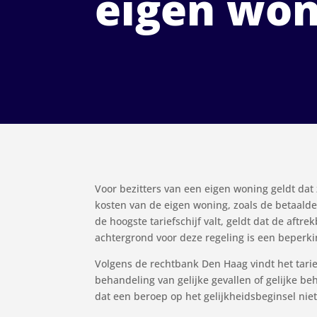
eigen won
Voor bezitters van een eigen woning geldt dat
kosten van de eigen woning, zoals de betaald
de hoogste tariefschijf valt, geldt dat de aftr
achtergrond voor deze regeling is een beperkin
Volgens de rechtbank Den Haag vindt het tarief
behandeling van gelijke gevallen of gelijke beh
dat een beroep op het gelijkheidsbeginsel niet