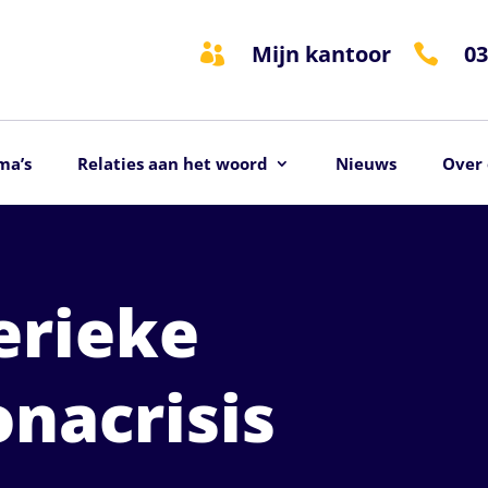
Mijn kantoor
03


ma’s
Relaties aan het woord
Nieuws
Over 
erieke
onacrisis