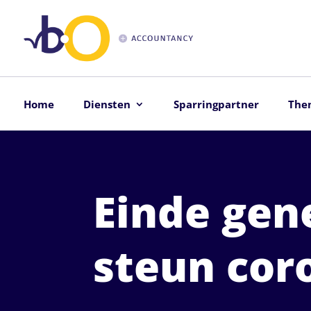
Home
Diensten
Sparringpartner
The
Einde gen
steun cor