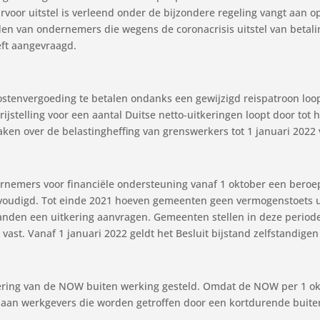
rvoor uitstel is verleend onder de bijzondere regeling vangt aan o
chulden van ondernemers die wegens de coronacrisis uitstel van bet
eft aangevraagd.
stenvergoeding te betalen ondanks een gewijzigd reispatroon loopt
jstelling voor een aantal Duitse netto-uitkeringen loopt door tot h
en over de belastingheffing van grenswerkers tot 1 januari 2022 v
nemers voor financiële ondersteuning vanaf 1 oktober een beroep
reenvoudigd. Tot einde 2021 hoeven gemeenten geen vermogenstoets
den een uitkering aanvragen. Gemeenten stellen in deze periode
ast. Vanaf 1 januari 2022 geldt het Besluit bijstand zelfstandigen
oering van de NOW buiten werking gesteld. Omdat de NOW per 1 okt
 aan werkgevers die worden getroffen door een kortdurende buite