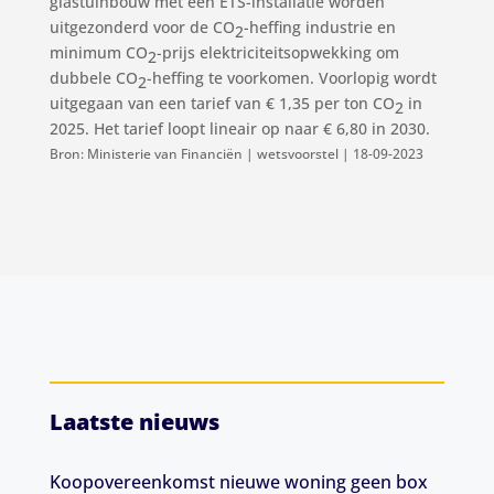
glastuinbouw met een ETS-installatie worden
uitgezonderd voor de CO
-heffing industrie en
2
minimum CO
-prijs elektriciteitsopwekking om
2
dubbele CO
-heffing te voorkomen. Voorlopig wordt
2
uitgegaan van een tarief van € 1,35 per ton CO
in
2
2025. Het tarief loopt lineair op naar € 6,80 in 2030.
Bron: Ministerie van Financiën | wetsvoorstel | 18-09-2023
Laatste nieuws
Koopovereenkomst nieuwe woning geen box