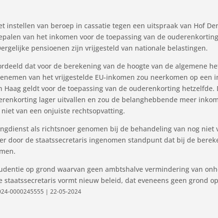
 het instellen van beroep in cassatie tegen een uitspraak van Hof 
 bepalen van het inkomen voor de toepassing van de ouderenkort
rgelijke pensioenen zijn vrijgesteld van nationale belastingen.
oordeeld dat voor de berekening van de hoogte van de algemene h
enemen van het vrijgestelde EU-inkomen zou neerkomen op een ind
en Haag geldt voor de toepassing van de ouderenkorting hetzelfde
erenkorting lager uitvallen en zou de belanghebbende meer inkom
 niet van een onjuiste rechtsopvatting.
ingdienst als richtsnoer genomen bij de behandeling van nog niet
der door de staatssecretaris ingenomen standpunt dat bij de berek
omen.
rudentie op grond waarvan geen ambtshalve vermindering van onh
e staatssecretaris vormt nieuw beleid, dat eveneens geen grond o
 2024-0000245555 | 22-05-2024