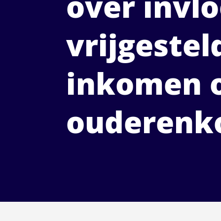
over invl
vrijgestel
inkomen 
ouderenk