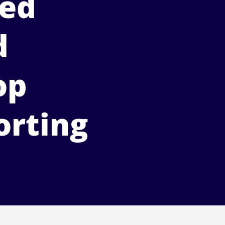
oed
d
op
orting