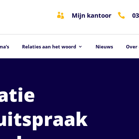
Mijn kantoor
03


ma’s
Relaties aan het woord
Nieuws
Over 
atie
uitspraak