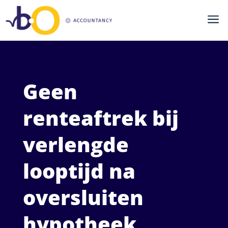
a
Geen
renteaftrek bij
verlengde
looptijd na
oversluiten
hypotheek