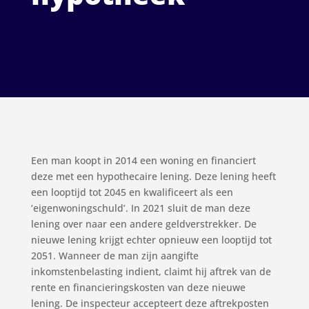
Een man koopt in 2014 een woning en financiert
deze met een hypothecaire lening. Deze lening heeft
een looptijd tot 2045 en kwalificeert als een
‘eigenwoningschuld’. In 2021 sluit de man deze
lening over naar een andere geldverstrekker. De
nieuwe lening krijgt echter opnieuw een looptijd tot
2051. Wanneer de man zijn aangifte
inkomstenbelasting indient, claimt hij aftrek van de
rente en financieringskosten van deze nieuwe
lening. De inspecteur accepteert deze aftrekposten