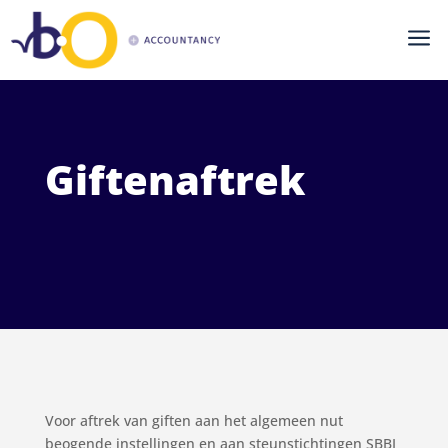
a
Giftenaftrek
Voor aftrek van giften aan het algemeen nut
beogende instellingen en aan steunstichtingen SBBI