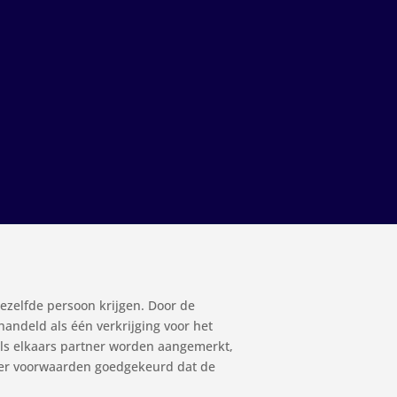
ezelfde persoon krijgen. Door de
andeld als één verkrijging voor het
als elkaars partner worden aangemerkt,
nder voorwaarden goedgekeurd dat de