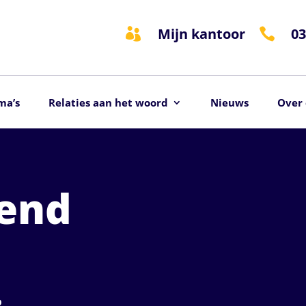
Mijn kantoor
03


ma’s
Relaties aan het woord
Nieuws
Over 
end