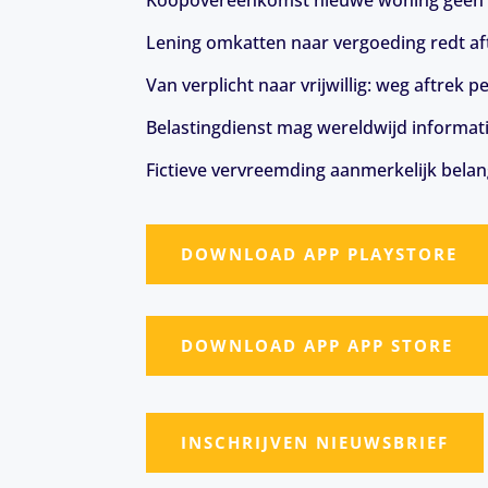
Koopovereenkomst nieuwe woning geen 
Lening omkatten naar vergoeding redt aft
Van verplicht naar vrijwillig: weg aftrek
Belastingdienst mag wereldwijd informat
Fictieve vervreemding aanmerkelijk belang
DOWNLOAD APP PLAYSTORE
DOWNLOAD APP APP STORE
INSCHRIJVEN NIEUWSBRIEF