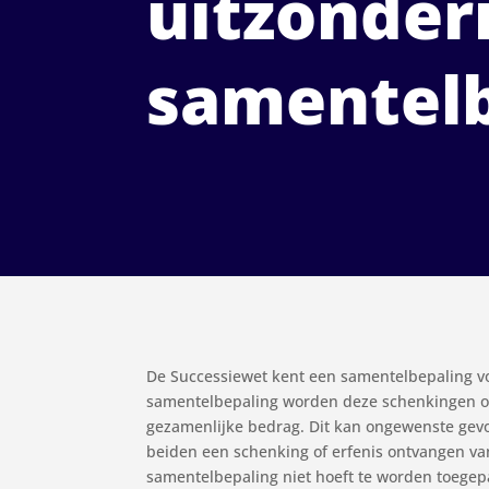
uitzonder
samentelb
De Successiewet kent een samentelbepaling voo
samentelbepaling worden deze schenkingen of 
gezamenlijke bedrag. Dit kan ongewenste gevo
beiden een schenking of erfenis ontvangen va
samentelbepaling niet hoeft te worden toegepas