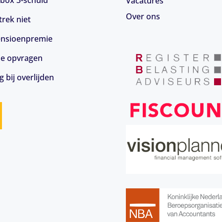
box 3-schuld
Vacatures
Over ons
rek niet
 pensioenpremie
ie opvragen
 bij overlijden