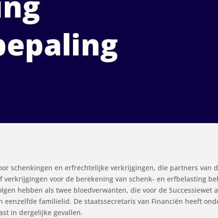
ing
epaling
r schenkingen en erfrechtelijke verkrijgingen, die partners van d
verkrijgingen voor de berekening van schenk- en erfbelasting beh
lgen hebben als twee bloedverwanten, die voor de Successiewet 
n eenzelfde familielid. De staatssecretaris van Financiën heeft o
t in dergelijke gevallen.