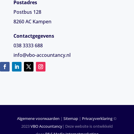
Postadres
Postbus 128
8260 AC Kampen
Contactgegevens
038 3333 688
info@vbo-accountancy.nl
Algemene voorwaarden
|
Sitemap
|
Privacyverklaring
©
2023
VBO Accountancy
| Deze website is ontwikkeld
door
B&S Media Internetmarketing