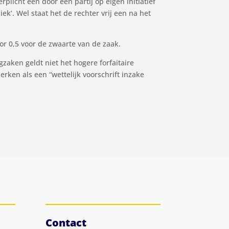
rplicht een door een partij op eigen initiatief
ek’. Wel staat het de rechter vrij een na het
r 0,5 voor de zwaarte van de zaak.
aken geldt niet het hogere forfaitaire
ken als een “wettelijk voorschrift inzake
Contact