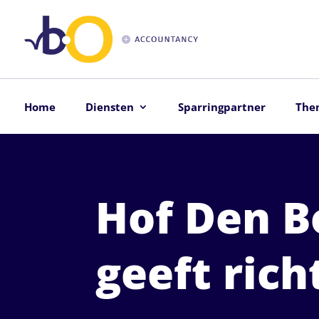
Home
Diensten
Sparringpartner
The
Hof Den B
geeft rich