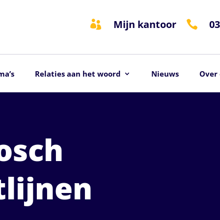
Mijn kantoor
03


ma’s
Relaties aan het woord
Nieuws
Over 
osch
tlijnen