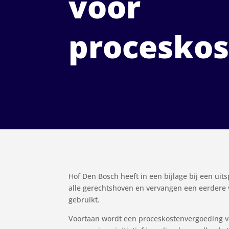
voor
procesko
Hof Den Bosch heeft in een bijlage bij een uit
alle gerechtshoven en vervangen een eerdere v
gebruikt.
Voortaan wordt een proceskostenvergoeding voo