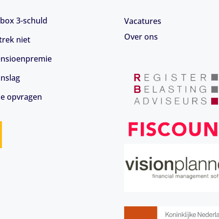
box 3-schuld
Vacatures
Over ons
rek niet
 pensioenpremie
anslag
ie opvragen