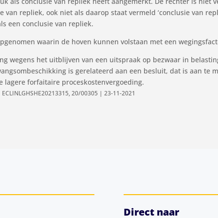
uk als conclusie van repliek heeft aangemerkt. De rechter is niet ve
van repliek, ook niet als daarop staat vermeld ‘conclusie van repli
ls een conclusie van repliek.
es opgenomen waarin de hoven kunnen volstaan met een wegingsfacto
wegens het uitblijven van een uitspraak op bezwaar in belastingz
gsombeschikking is gerelateerd aan een besluit, dat is aan te mer
de lagere forfaitaire proceskostenvergoeding.
e | ECLINLGHSHE20213315, 20/00305 | 23-11-2021
Direct naar