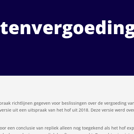
stenvergoedin
spraak richtlijnen gegeven voor beslissingen over de vergoeding van
ersie uit een uitspraak van het hof uit 2018. Deze versie werd ove
r een conclusie van repliek alleen nog toegekend als het hof expli