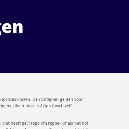
gen
 (proces)kosten. De richtlijnen gelden voor
rigens alleen door Hof Den Bosch zelf
ciet heeft gevraagd om repliek of als het hof