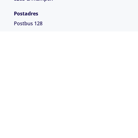
Postadres
Postbus 128
8260 AC Kampen
Contactgegevens
038 3333 688
info@vbo-accountancy.nl
Algemene voorwaarden
|
Sitemap
|
Privacyverklaring
©