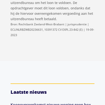
uitzendbureau om het loon te voldoen. De
opdrachtgever moet dit loon voldoen, ondanks dat
hij de hiervoor overeengekomen vergoeding aan het
uitzendbureau heeft betaald.
Bron: Rechtbank Zeeland-West-Brabant | jurisprudentie |
ECLINLRBZWB20236631, 10391372 CV EXPL 23-842 (E) | 19-09-
2023
Laatste nieuws
Koopovereenkomst nieuwe woning geen box