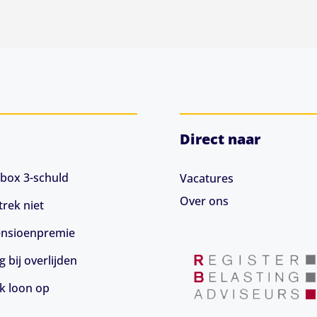
Direct naar
box 3-schuld
Vacatures
Over ons
rek niet
 pensioenpremie
 bij overlijden
jk loon op