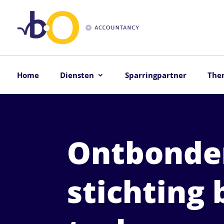
Home
Diensten
Sparringpartner
The
Ontbonde
stichting 