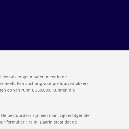
alleen als er geen baten meer in de
r heeft. Een stichting voor postduivenfokkers
gen op van ruim € 350.000. Kunnen die
. De bestuurders zijn een man, zijn echtgenote
ur formulier 17a in. Daarin staat dat de