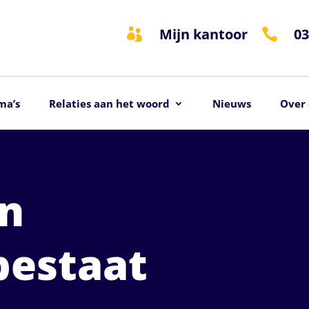
Mijn kantoor
03


ma’s
Relaties aan het woord
Nieuws
Over 
n
bestaat