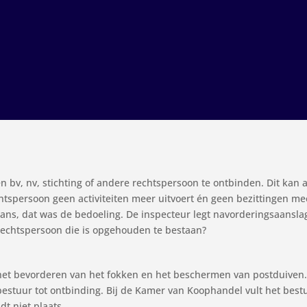
n bv, nv, stichting of andere rechtspersoon te ontbinden. Dit kan 
htspersoon geen activiteiten meer uitvoert én geen bezittingen mee
ans, dat was de bedoeling. De inspecteur legt navorderingsaansla
echtspersoon die is opgehouden te bestaan?
is het bevorderen van het fokken en het beschermen van postduiven
estuur tot ontbinding. Bij de Kamer van Koophandel vult het bestu
dt niet plaats.