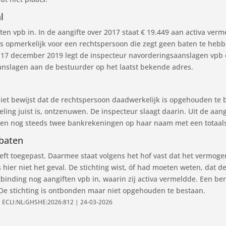
l
ten vpb in. In de aangifte over 2017 staat € 19.449 aan activa ver
 is opmerkelijk voor een rechtspersoon die zegt geen baten te heb
 17 december 2019 legt de inspecteur navorderingsaanslagen vpb 
anslagen aan de bestuurder op het laatst bekende adres.
 niet bewijst dat de rechtspersoon daadwerkelijk is opgehouden te 
ng juist is, ontzenuwen. De inspecteur slaagt daarin. Uit de aangi
onden nog steeds twee bankrekeningen op haar naam met een totaals
 baten
heeft toegepast. Daarmee staat volgens het hof vast dat het vermoge
was hier niet het geval. De stichting wist, óf had moeten weten, d
ntbinding nog aangiften vpb in, waarin zij activa vermeldde. Een b
 De stichting is ontbonden maar niet opgehouden te bestaan.
 | ECLI:NL:GHSHE:2026:812 | 24-03-2026