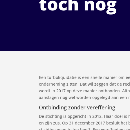
toch nog
Een turboliquidatie is een snelle manier om ee
onderneming zitten. Dat wil zeggen dat de rec
wordt in 2017 op deze manier ontbonden. Alth
aanslagen nog wel worden opgelegd aan een r
Ontbinding zonder vereffening
De stichting is opgericht in 2012. Haar doel 
en zijn zus. Op 31 december 2017 besluit het b
stichting geen baten heeft. Een vereffening vin