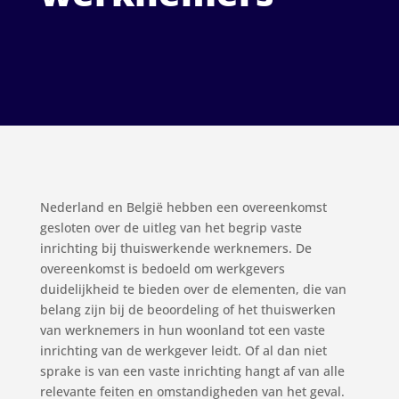
Nederland en België hebben een overeenkomst
gesloten over de uitleg van het begrip vaste
inrichting bij thuiswerkende werknemers. De
overeenkomst is bedoeld om werkgevers
duidelijkheid te bieden over de elementen, die van
belang zijn bij de beoordeling of het thuiswerken
van werknemers in hun woonland tot een vaste
inrichting van de werkgever leidt. Of al dan niet
sprake is van een vaste inrichting hangt af van alle
relevante feiten en omstandigheden van het geval.