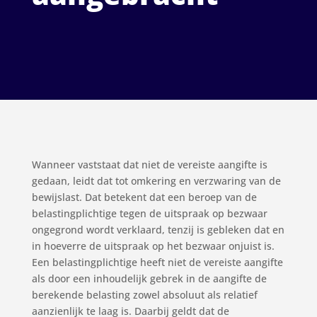
Wanneer vaststaat dat niet de vereiste aangifte is
gedaan, leidt dat tot omkering en verzwaring van de
bewijslast. Dat betekent dat een beroep van de
belastingplichtige tegen de uitspraak op bezwaar
ongegrond wordt verklaard, tenzij is gebleken dat en
in hoeverre de uitspraak op het bezwaar onjuist is.
Een belastingplichtige heeft niet de vereiste aangifte
als door een inhoudelijk gebrek in de aangifte de
berekende belasting zowel absoluut als relatief
aanzienlijk te laag is. Daarbij geldt dat de