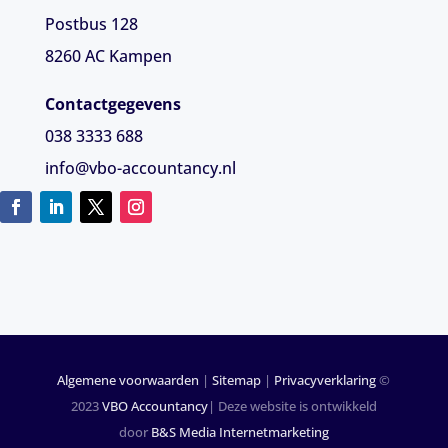
Postbus 128
8260 AC Kampen
Contactgegevens
038 3333 688
info@vbo-accountancy.nl
Algemene voorwaarden
|
Sitemap
|
Privacyverklaring
©
2023
VBO Accountancy
| Deze website is ontwikkeld
door
B&S Media Internetmarketing