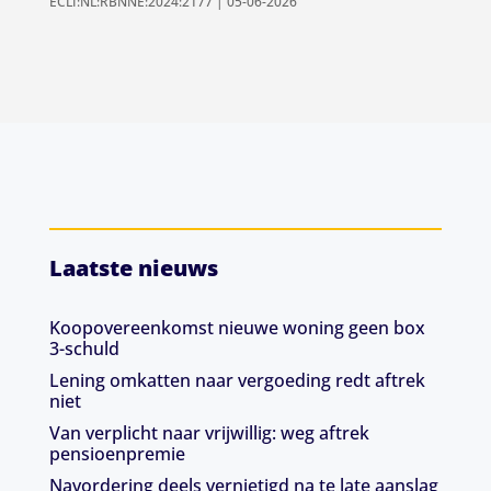
ECLI:NL:RBNNE:2024:2177 | 05-06-2026
Laatste nieuws
Koopovereenkomst nieuwe woning geen box
3-schuld
Lening omkatten naar vergoeding redt aftrek
niet
Van verplicht naar vrijwillig: weg aftrek
pensioenpremie
Navordering deels vernietigd na te late aanslag