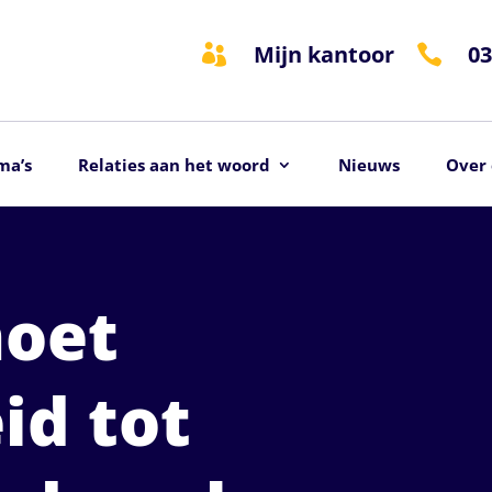
Mijn kantoor
03


ma’s
Relaties aan het woord
Nieuws
Over 
moet
id tot