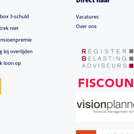
Direct naar
box 3-schuld
Vacatures
Over ons
rek niet
 pensioenpremie
 bij overlijden
jk loon op