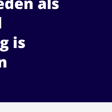
eden als
d
g is
n