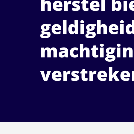
herstel bi
geldighei
machtigin
verstreke