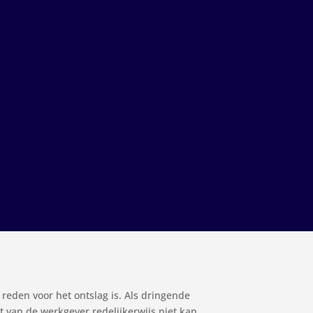
eden voor het ontslag is. Als dringende
van de werkgever redelijkerwijs niet kan