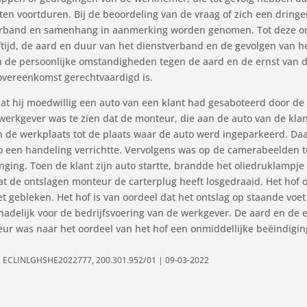
en voortduren. Bij de beoordeling van de vraag of zich een dring
verband en samenhang in aanmerking worden genomen. Tot deze o
ijd, de aard en duur van het dienstverband en de gevolgen van he
n de persoonlijke omstandigheden tegen de aard en de ernst van d
overeenkomst gerechtvaardigd is.
 hij moedwillig een auto van een klant had gesaboteerd door de ca
werkgever was te zien dat de monteur, die aan de auto van de kla
an de werkplaats tot de plaats waar de auto werd ingeparkeerd. D
o een handeling verrichtte. Vervolgens was op de camerabeelden 
ing. Toen de klant zijn auto startte, brandde het oliedruklampje 
at de ontslagen monteur de carterplug heeft losgedraaid. Het hof 
t gebleken. Het hof is van oordeel dat het ontslag op staande voet
hadelijk voor de bedrijfsvoering van de werkgever. De aard en de
ur was naar het oordeel van het hof een onmiddellijke beëindigi
 | ECLINLGHSHE2022777, 200.301.952/01 | 09-03-2022