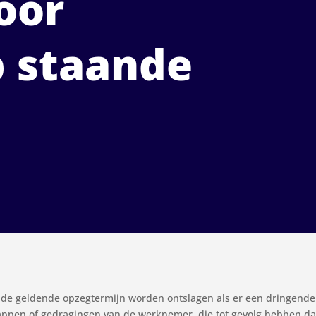
oor
p staande
e geldende opzegtermijn worden ontslagen als er een dringende r
en of gedragingen van de werknemer, die tot gevolg hebben dat 