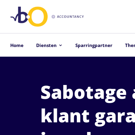
Home
Diensten
Sparringpartner
The
Sabotage 
klant gar