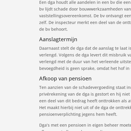
Een dga houdt alle aandelen in een bv die een
bv lijdt schade door bouwwerkzaamheden van e
vaststellingsovereenkomst. De bv ontvangt ee
zelf. De inspecteur merkt een deel van de on
de bv behoort.
Aanslagtermijn
Daarnaast stelt de dga dat de aanslag te laat
verlengd. Volgens de dga levert dit misbruik v
verlengd met de duur van het verleende uitst
bevoegdheid is geen sprake, omdat het hof in 
Afkoop van pensioen
Ten aanzien van de schadevergoeding staat in
privérekening van de dga is gestort en hij nie
een deel van dit bedrag heeft onttrokken als a
Het maakt hierbij niet uit of de dga de onttrek
pensioenverplichting jegens hem heeft.
Dga’s met een pensioen in eigen beheer moete