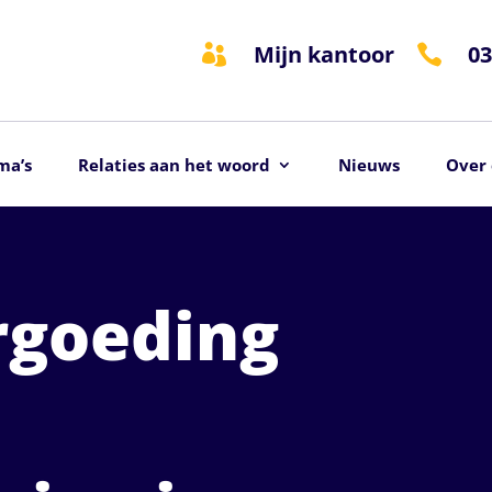
Mijn kantoor
03


ma’s
Relaties aan het woord
Nieuws
Over 
rgoeding