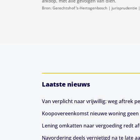
afkoop, met alle gevolgen van dien.
Bron: Gerechtshof ‘s-Hertogenbosch | jurisprudentie
Laatste nieuws
Van verplicht naar vrijwillig: weg aftrek
Koopovereenkomst nieuwe woning geen 
Lening omkatten naar vergoeding redt aft
Navordering deels vernietigd na te late a