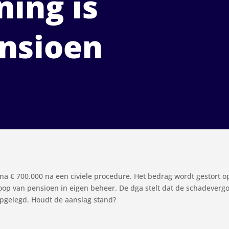
ning is
nsioen
a € 700.000 na een civiele procedure. Het bedrag wordt gestort o
oop van pensioen in eigen beheer. De dga stelt dat de schadeverg
 opgelegd. Houdt de aanslag stand?