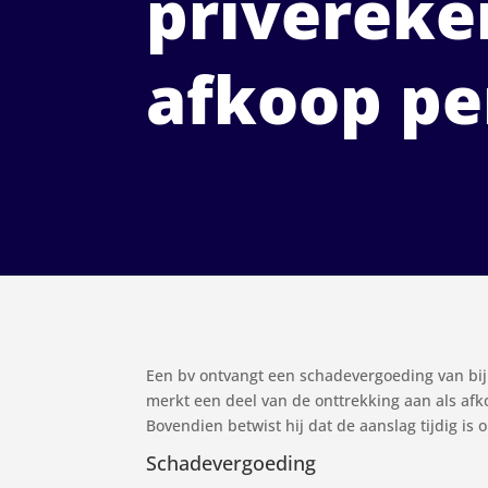
privéreke
afkoop pe
Een bv ontvangt een schadevergoeding van bijn
merkt een deel van de onttrekking aan als afk
Bovendien betwist hij dat de aanslag tijdig is
Schadevergoeding