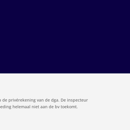
p de privérekening van de dga. De inspecteur
oeding helemaal niet aan de bv toekomt.