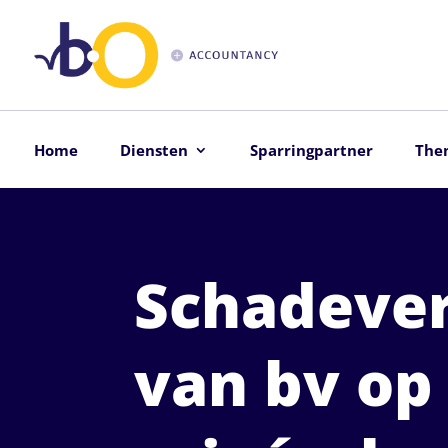
Home
Diensten
Sparringpartner
The
Schadeve
van bv op