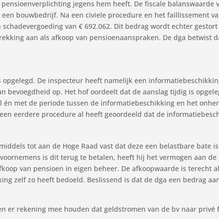
 pensioenverplichting jegens hem heeft. De fiscale balanswaarde v
en bouwbedrijf. Na een civiele procedure en het faillissement van
n schadevergoeding van € 692.062. Dit bedrag wordt echter gesto
ttrekking aan als afkoop van pensioenaanspraken. De dga betwist 
 is opgelegd. De inspecteur heeft namelijk een informatiebeschikki
an bevoegdheid op. Het hof oordeelt dat de aanslag tijdig is opgel
el én met de periode tussen de informatiebeschikking en het onhe
een eerdere procedure al heeft geoordeeld dat de informatiebesch
middels tot aan de Hoge Raad vast dat deze een belastbare bate is
t voornemens is dit terug te betalen, heeft hij het vermogen aan de
fkoop van pensioen in eigen beheer. De afkoopwaarde is terecht al
king zelf zo heeft bedoeld. Beslissend is dat de dga een bedrag aan
n er rekening mee houden dat geldstromen van de bv naar privé f