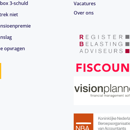
box 3-schuld
Vacatures
Over ons
rek niet
 pensioenpremie
anslag
ie opvragen