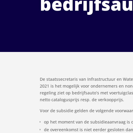
bedrijfsau
De staatssecretaris van Infrastructuur en Wat
2021 is het mogelijk voor ondernemers en non-
regeling ziet op bedrijfsauto’s met voertuigcla
netto catalogusprijs resp. de verkoopprijs.
Voor de subsidie gelden de volgende voorwaa
op het moment van de subsidieaanvraag is d
de overeenkomst is niet eerder gesloten dan