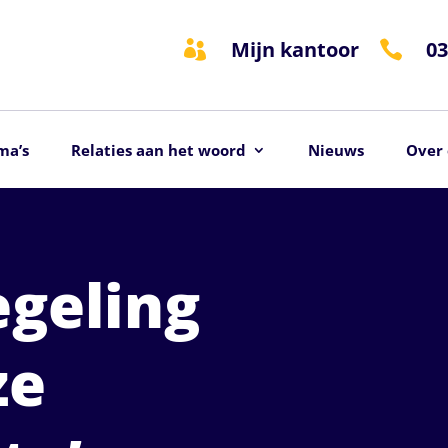
Mijn kantoor
03


ma’s
Relaties aan het woord
Nieuws
Over 
egeling
ze