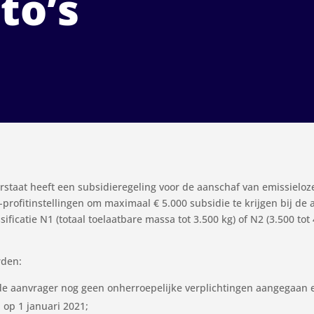
to’s
erstaat heeft een subsidieregeling voor de aanschaf van emissieloz
profitinstellingen om maximaal € 5.000 subsidie te krijgen bij de
ssificatie N1 (totaal toelaatbare massa tot 3.500 kg) of N2 (3.500 t
rden:
e aanvrager nog geen onherroepelijke verplichtingen aangegaan en
 op 1 januari 2021;