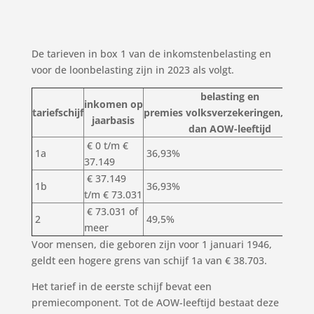
De tarieven in box 1 van de inkomstenbelasting en
voor de loonbelasting zijn in 2023 als volgt.
belasting en
inkomen op
tariefschijf
premies volksverzekeringen,
jonge
jaarbasis
dan AOW-leeftijd
€ 0 t/m €
1a
36,93%
37.149
€ 37.149
1b
36,93%
t/m € 73.031
€ 73.031 of
2
49,5%
meer
Voor mensen, die geboren zijn voor 1 januari 1946,
geldt een hogere grens van schijf 1a van € 38.703.
Het tarief in de eerste schijf bevat een
premiecomponent. Tot de AOW-leeftijd bestaat deze