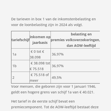
De tarieven in box 1 van de inkomstenbelasting en
voor de loonbelasting zijn in 2024 als volgt.
belasting en
inkomen op
tariefschijf
premies volksverzekeringen, jonge
jaarbasis
dan AOW-leeftijd
€ 0 tot €
1a
36,97%
38.098
€ 38.098 tot
1b
36,97%
€ 75.518
€ 75.518 of
2
49,5%
meer
Voor mensen, die geboren zijn voor 1 januari 1946,
geldt een hogere grens van schijf 1a van € 40.021.
Het tarief in de eerste schijf bevat een
premiecomponent. Tot de AOW-leeftijd bestaat deze