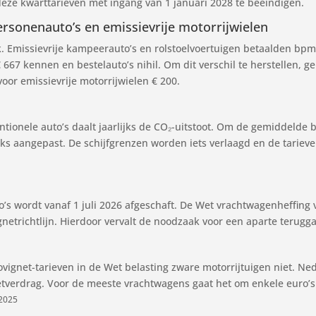
ze kwarttarieven met ingang van 1 januari 2028 te beëindigen.
ersonenauto’s en emissievrije motorrijwielen
 Emissievrije kampeerauto’s en rolstoelvoertuigen betaalden bpm al
€ 667 kennen en bestelauto’s nihil. Om dit verschil te herstellen, ge
voor emissievrije motorrijwielen € 200.
ionele auto’s daalt jaarlijks de CO₂-uitstoot. Om de gemiddelde
jks aangepast. De schijfgrenzen worden iets verlaagd en de tarieve
s
’s wordt vanaf 1 juli 2026 afgeschaft. De Wet vrachtwagenheffing v
netrichtlijn. Hierdoor vervalt de noodzaak voor een aparte terugg
urovignet-tarieven in de Wet belasting zware motorrijtuigen niet. 
etverdrag. Voor de meeste vrachtwagens gaat het om enkele euro’s
-2025