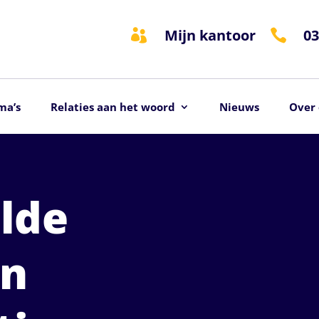
Mijn kantoor
03


ma’s
Relaties aan het woord
Nieuws
Over 
lde
en