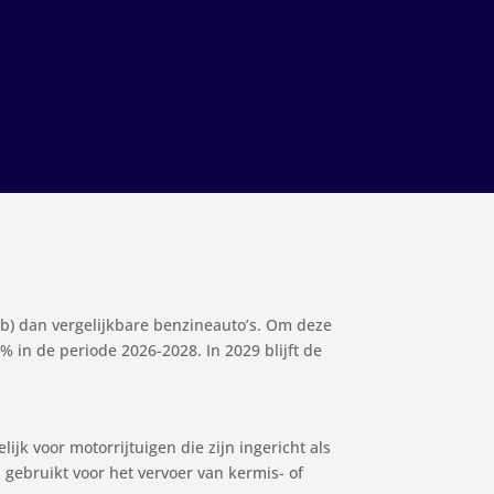
rb) dan vergelijkbare benzineauto’s. Om deze
% in de periode 2026-2028. In 2029 blijft de
jk voor motorrijtuigen die zijn ingericht als
gebruikt voor het vervoer van kermis- of