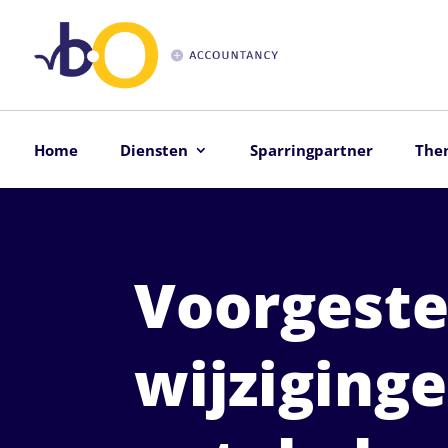
Home
Diensten
Sparringpartner
The
Voorgeste
wijziging