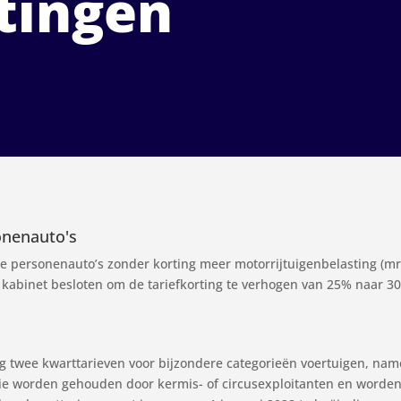
tingen
onenauto's
je personenauto’s zonder korting meer motorrijtuigenbelasting (m
et kabinet besloten om de tariefkorting te verhogen van 25% naar 30
twee kwarttarieven voor bijzondere categorieën voertuigen, nameli
die worden gehouden door kermis- of circusexploitanten en worden 