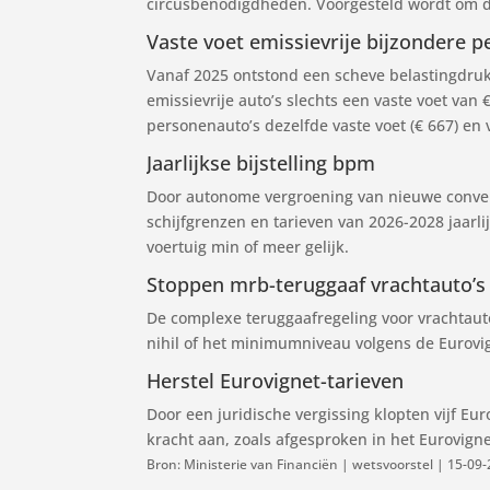
circusbenodigdheden. Voorgesteld wordt om de
Vaste voet emissievrije bijzondere p
Vanaf 2025 ontstond een scheve belastingdruk.
emissievrije auto’s slechts een vaste voet van 
personenauto’s dezelfde vaste voet (€ 667) en 
Jaarlijkse bijstelling bpm
Door autonome vergroening van nieuwe convent
schijfgrenzen en tarieven van 2026-2028 jaarli
voertuig min of meer gelijk.
Stoppen mrb-teruggaaf vrachtauto’
De complexe teruggaafregeling voor vrachtauto
nihil of het minimumniveau volgens de Eurovig
Herstel Eurovignet-tarieven
Door een juridische vergissing klopten vijf E
kracht aan, zoals afgesproken in het Eurovign
Bron: Ministerie van Financiën | wetsvoorstel | 15-09