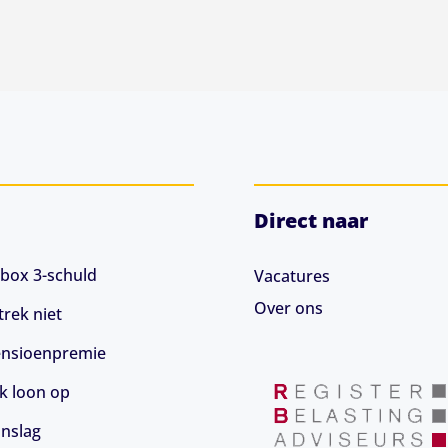
Direct naar
box 3-schuld
Vacatures
Over ons
rek niet
 pensioenpremie
jk loon op
anslag