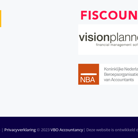
p
|
Privacyverklaring
© 2023
VBO Accountancy
| Deze website is ontwikkeld