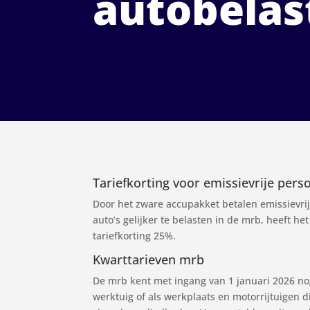
autobelas
Tariefkorting voor emissievrije pers
Door het zware accupakket betalen emissievri
auto’s gelijker te belasten in de mrb, heeft h
tariefkorting 25%.
Kwarttarieven mrb
De mrb kent met ingang van 1 januari 2026 nog 
werktuig of als werkplaats en motorrijtuigen 