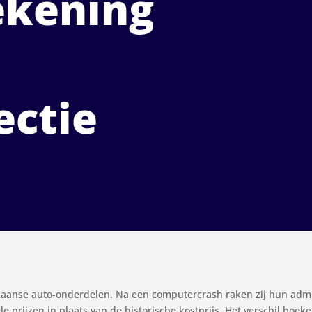
ekening
ectie
aanse auto-onderdelen. Na een computercrash raken zij hun admini
e prijzen in plaats van de historische kostprijs. Het verschil boek