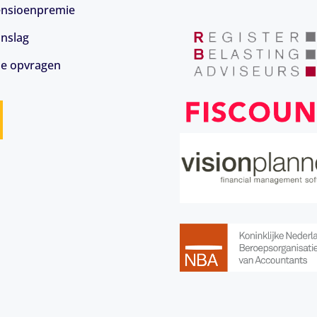
 pensioenpremie
anslag
ie opvragen