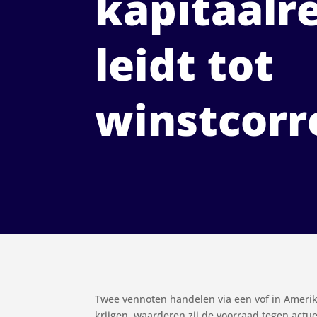
kapitaalr
leidt tot
winstcorr
Twee vennoten handelen via een vof in Amerik
krijgen, waarderen zij de voorraad tegen actuel