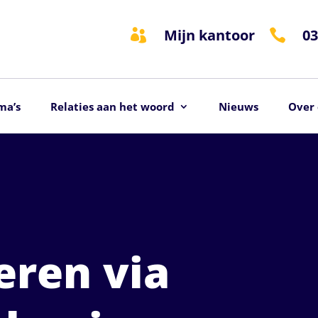
Mijn kantoor
03


ma’s
Relaties aan het woord
Nieuws
Over 
ren via