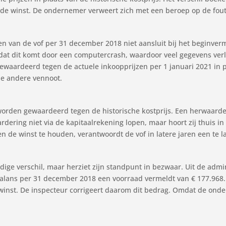
n de winst. De ondernemer verweert zich met een beroep op de fout
n van de vof per 31 december 2018 niet aansluit bij het beginverm
dat dit komt door een computercrash, waardoor veel gegevens verl
waardeerd tegen de actuele inkoopprijzen per 1 januari 2021 in pla
de andere vennoot.
worden gewaardeerd tegen de historische kostprijs. Een herwaarderi
ing niet via de kapitaalrekening lopen, maar hoort zij thuis in 
en de winst te houden, verantwoordt de vof in latere jaren een te 
dige verschil, maar herziet zijn standpunt in bezwaar. Uit de admin
balans per 31 december 2018 een voorraad vermeldt van € 177.968. H
 winst. De inspecteur corrigeert daarom dit bedrag. Omdat de onde