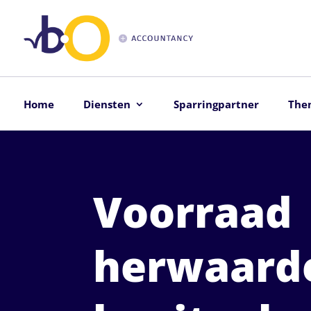
Home
Diensten
Sparringpartner
The
Voorraad
herwaarde