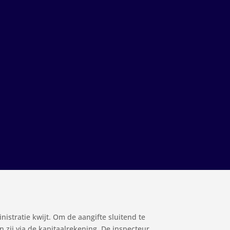
stratie kwijt. Om de aangifte sluitend te
en zij via de kapitaalrekening. De inspecteur