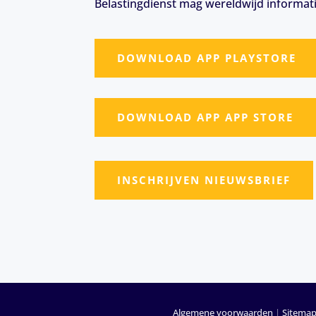
Belastingdienst mag wereldwijd informat
DOWNLOAD APP PLAYSTORE
DOWNLOAD APP APP STORE
INSCHRIJVEN NIEUWSBRIEF
Algemene voorwaarden
|
Sitema