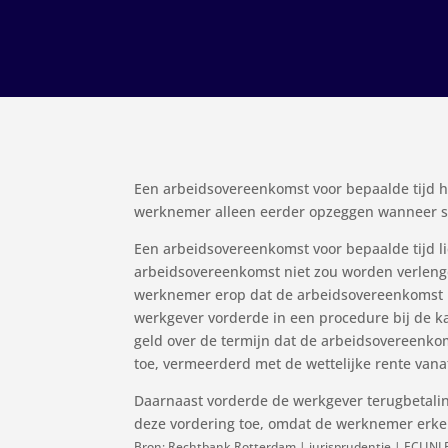
Een arbeidsovereenkomst voor bepaalde tijd ho
werknemer alleen eerder opzeggen wanneer s
Een arbeidsovereenkomst voor bepaalde tijd li
arbeidsovereenkomst niet zou worden verleng
werknemer erop dat de arbeidsovereenkomst n
werkgever vorderde in een procedure bij de ka
geld over de termijn dat de arbeidsovereenko
toe, vermeerderd met de wettelijke rente vanaf
Daarnaast vorderde de werkgever terugbetali
deze vordering toe, omdat de werknemer erk
Bron: Rechtbank Rotterdam | jurisprudentie | ECLIN