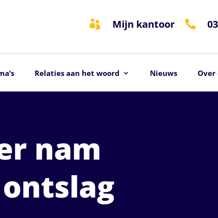
Mijn kantoor
03


ma’s
Relaties aan het woord
Nieuws
Over 
er nam
 ontslag