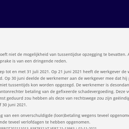
eft niet de mogelijkheid van tussentijdse opzegging te bevatten. 
prake is van een dringende reden.
ep tot en met 31 juli 2021. Op 21 juni 2021 heeft de werkgever de
d. Op 30 juni deelde de werknemer aan de werkgever mee dat hij 
iet tussentijds kon worden opgezegd. De werknemer is desondan
ntonrechter betaling van de gefixeerde schadevergoeding. Deze ve
mst geduurd zou hebben als deze van rechtswege zou zijn geëindi
 30 juni 2021.
ng van een onverschuldigde (loon)betaling wegens teveel opgeno
ende teveel verlofdagen te hebben opgenomen.
LRBROT202111013, 9387832 VZ VERZ 21-13983 | 02-11-2021