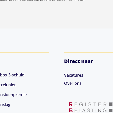
Direct naar
box 3-schuld
Vacatures
Over ons
rek niet
 pensioenpremie
anslag