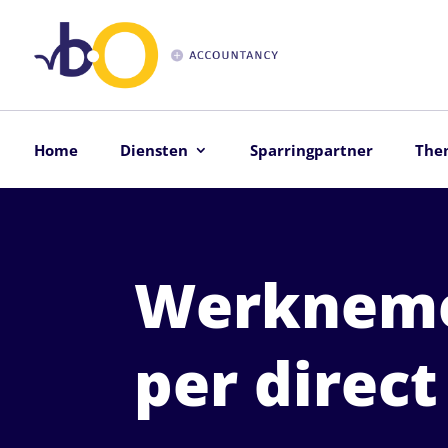
Home
Diensten
Sparringpartner
The
Werknem
per direct