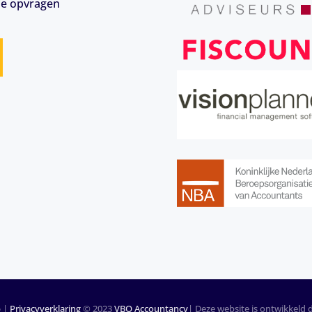
ie opvragen
p
|
Privacyverklaring
© 2023
VBO Accountancy
| Deze website is ontwikkeld