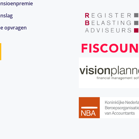
 pensioenpremie
anslag
ie opvragen