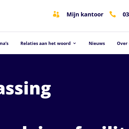
Mijn kantoor
03


ma’s
Relaties aan het woord
Nieuws
Over 
assing