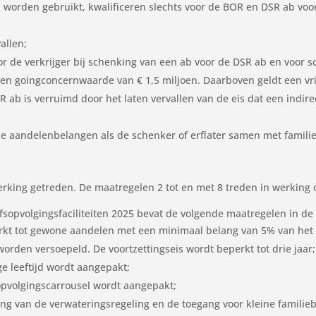
ijk worden gebruikt, kwalificeren slechts voor de BOR en DSR ab v
allen;
or de verkrijger bij schenking van een ab voor de DSR ab en voor 
t een goingconcernwaarde van € 1,5 miljoen. Daarboven geldt een vri
 ab is verruimd door het laten vervallen van de eis dat een indi
eine aandelenbelangen als de schenker of erflater samen met famil
erking getreden. De maatregelen 2 tot en met 8 treden in werking 
jfsopvolgingsfaciliteiten 2025 bevat de volgende maatregelen in d
rkt tot gewone aandelen met een minimaal belang van 5% van het g
worden versoepeld. De voortzettingseis wordt beperkt tot drie jaar;
e leeftijd wordt aangepakt;
sopvolgingscarrousel wordt aangepakt;
g van de verwateringsregeling en de toegang voor kleine familieb