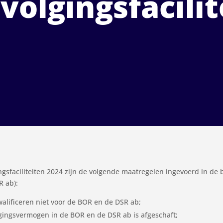
volgingsfacili
ngsfaciliteiten 2024 zijn de volgende maatregelen ingevoerd in de 
R ab):
lificeren niet voor de BOR en de DSR ab;
ingsvermogen in de BOR en de DSR ab is afgeschaft;