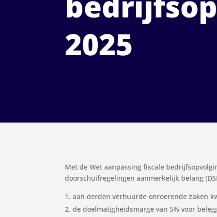
bedrijfsop
2025
Met de Wet aanpassing fiscale bedrijfsopvolgi
doorschuifregelingen aanmerkelijk belang (DS
aan derden verhuurde onroerende zaken kwa
de doelmatigheidsmarge van 5% voor belegg