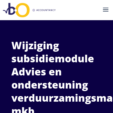
a
Wijziging
subsidiemodule
Advies en
ondersteuning
verduurzamingsma
mkb